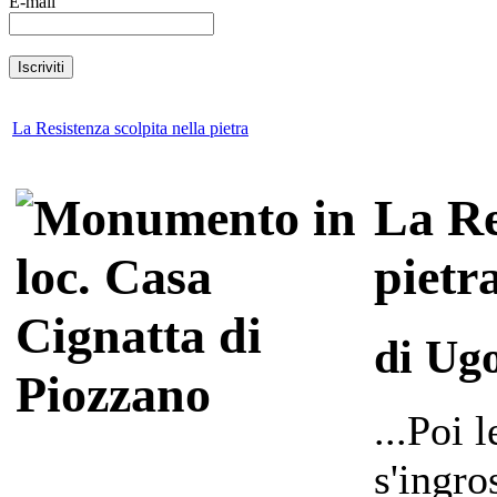
E-mail
La Resistenza scolpita nella pietra
La Re
pietr
di Ug
...Poi 
s'ingro